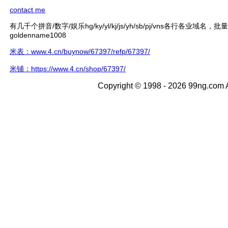
contact me
有几千个拼音/数字/娱乐hg/ky/yl/kj/js/yh/sb/pj/vns各行各业域名，
goldenname1008
米表：www.4.cn/buynow/67397/refp/67397/
米铺：https://www.4.cn/shop/67397/
Copyright © 1998 - 2026 99ng.com A